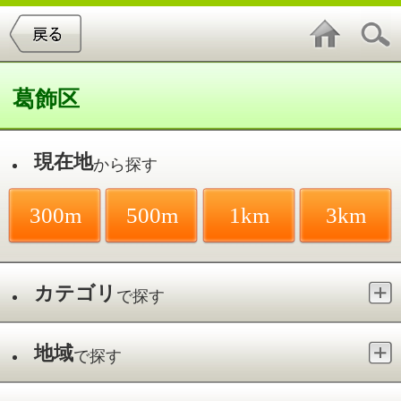
葛飾区
現在地
から探す
300m
500m
1km
3km
カテゴリ
で探す
地域
で探す
最寄駅
で探す
姿勢改善／立石
件中
1～1
件を表示
1
S-style整体院 頭痛・重症腰痛・美
容整体専門