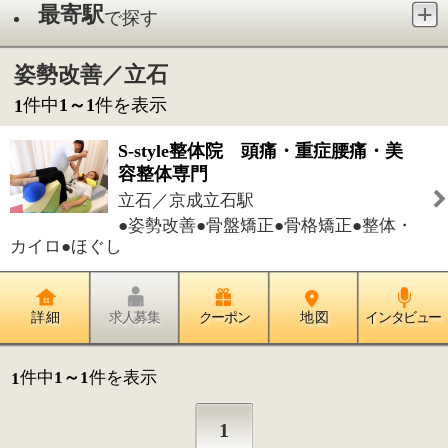
立石／京成立石駅
●姿勢改善●骨盤矯正●骨格矯正●整体・
カイロ●ほぐし
詳 細
求人募集
クーポン
地 図
インタビュー
件中
1～1
件を表示
1
1
このページの先頭へ
江戸川区時間
江東区時間
墨田区時間
|
表示：
PC
モバイル
©
2013 art blue Inc.