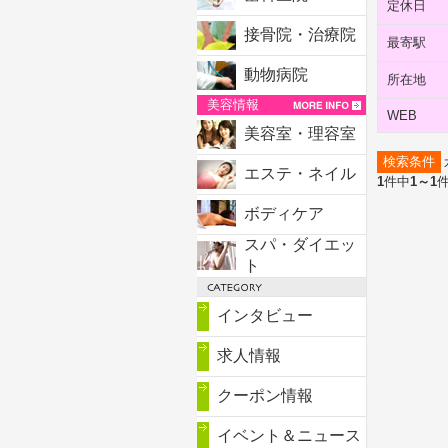
定休日
接骨院・治療院
最寄駅
動物病院
所在地
美容情報
WEB
美容室・理容室
検索条件
エステ・ネイル
1
件中
1～1
ボディケア
スパ・ダイエッ
ト
インタビュー
求人情報
クーポン情報
イベント＆ニュース