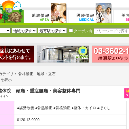
クーポン有
カテゴリ： 骨格矯正 地域：立石
件を表示
yle整体院 頭痛・重症腰痛・美容整体専門
イタイイン
●姿勢改善
●骨盤矯正
●骨格矯正
●整体・カイロ
●ほぐし
0120-13-9909