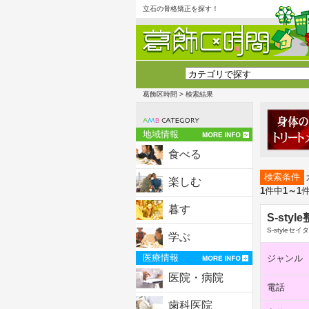
立石の骨格矯正を探す！
葛飾区時間
> 検索結果
地域情報
食べる
検索条件
楽しむ
1
件中
1～1
暮す
S-st
S-styleセ
学ぶ
医療情報
ジャンル
医院・病院
電話
歯科医院