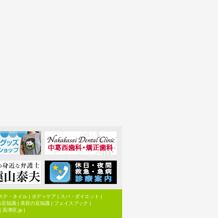
ステ・ネイル
|
ボディケア
|
スパ・ダイエット
|
の豆知識
|
美容の豆知識
|
フェイスブック
|
|
高津区.jp
|