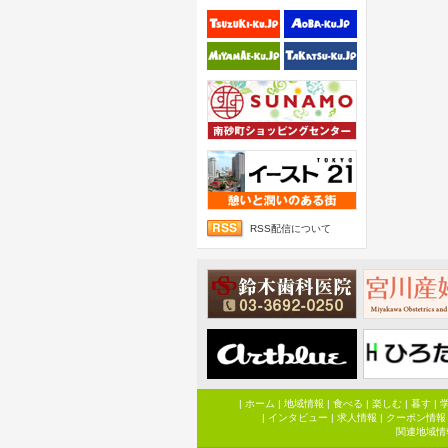
RSS配信について
|
ホーム
|
地域情報
|
食べる
|
楽しむ
|
暮す
|
|
インタビュー
|
求人情報
|
クーポン情報
関連地域情