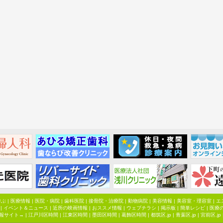
学ぶ
|
医療情報
|
医院・病院
|
歯科医院
|
接骨院・治療院
|
動物病院
|
美容情報
|
美容室・理容室
|
エ
|
イベント＆ニュース
|
近所の映画情報
|
おススメ情報
|
ウェブチラシ
|
掲示板
|
簡単レシピ
|
医療
報サイト→ |
江戸川区時間
|
江東区時間
|
墨田区時間
|
葛飾区時間
|
都筑区.jp
|
青葉区.jp
|
宮前区.jp