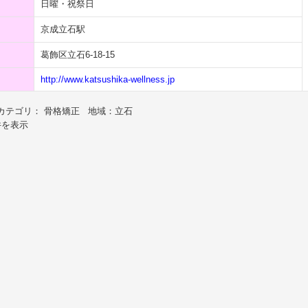
日曜・祝祭日
京成立石駅
葛飾区立石6-18-15
http://www.katsushika-wellness.jp
カテゴリ： 骨格矯正 地域：立石
件を表示