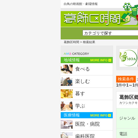
白鳥の映画館・劇場情報
葛飾区時間
> 検索結果
地域情報
食べる
検索条件
楽しむ
1
件中
1～1
暮す
葛飾区
カツシカクキ
学ぶ
医療情報
ジャンル
医院・病院
電話
歯科医院