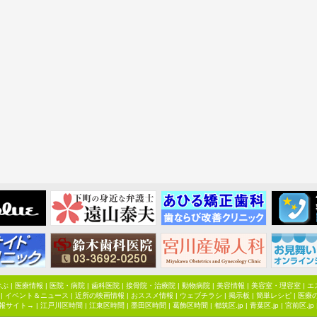
学ぶ
|
医療情報
|
医院・病院
|
歯科医院
|
接骨院・治療院
|
動物病院
|
美容情報
|
美容室・理容室
|
エ
|
イベント＆ニュース
|
近所の映画情報
|
おススメ情報
|
ウェブチラシ
|
掲示板
|
簡単レシピ
|
医療
報サイト→ |
江戸川区時間
|
江東区時間
|
墨田区時間
|
葛飾区時間
|
都筑区.jp
|
青葉区.jp
|
宮前区.jp