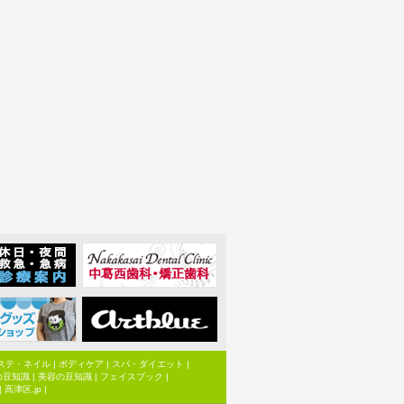
ステ・ネイル
|
ボディケア
|
スパ・ダイエット
|
の豆知識
|
美容の豆知識
|
フェイスブック
|
|
高津区.jp
|