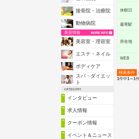
休館日
接骨院・治療院
動物病院
最寄駅
美容情報
美容室・理容室
所在地
エステ・ネイル
WEB
ボディケア
検索条件
スパ・ダイエッ
1
件中
1～1
ト
インタビュー
求人情報
クーポン情報
イベント＆ニュース