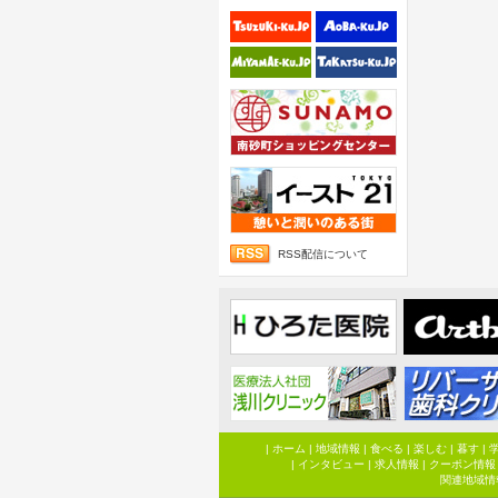
RSS配信について
|
ホーム
|
地域情報
|
食べる
|
楽しむ
|
暮す
|
|
インタビュー
|
求人情報
|
クーポン情報
関連地域情