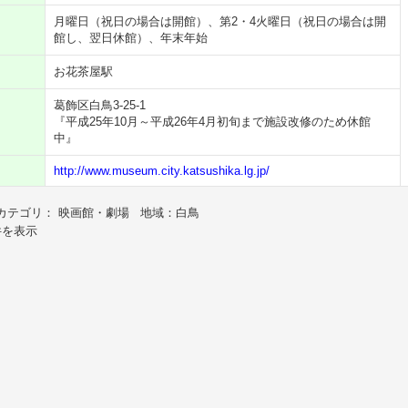
月曜日（祝日の場合は開館）、第2・4火曜日（祝日の場合は開
館し、翌日休館）、年末年始
お花茶屋駅
葛飾区白鳥3-25-1
『平成25年10月～平成26年4月初旬まで施設改修のため休館
中』
http://www.museum.city.katsushika.lg.jp/
カテゴリ： 映画館・劇場 地域：白鳥
件を表示