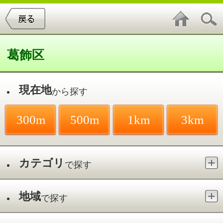
葛飾区
現在地
から探す
300m
500m
1km
3km
カテゴリ
で探す
地域
で探す
最寄駅
で探す
映画館・劇場／お花茶屋駅
件中
1～1
件を表示
1
葛飾区郷土と天文の博物館（プラネ
タリウム）