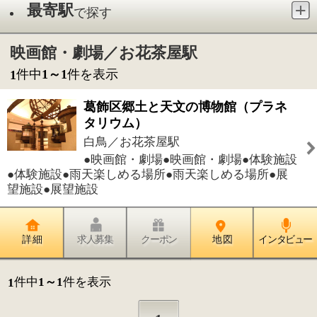
白鳥／お花茶屋駅
●映画館・劇場●映画館・劇場●体験施設
●体験施設●雨天楽しめる場所●雨天楽しめる場所●展
望施設●展望施設
詳 細
求人募集
クーポン
地 図
インタビュー
件中
1～1
件を表示
1
1
このページの先頭へ
江戸川区時間
江東区時間
墨田区時間
|
表示：
PC
モバイル
©
2013 art blue Inc.