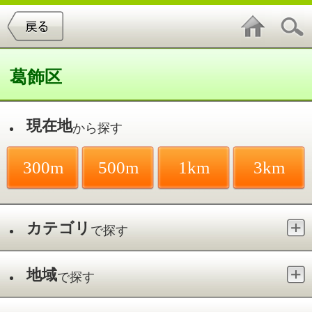
葛飾区
現在地
から探す
300m
500m
1km
3km
カテゴリ
で探す
地域
で探す
最寄駅
で探す
循環器内科／金町
件中
1～1
件を表示
1
ヴィナシス金町内科クリニック
金町／金町駅