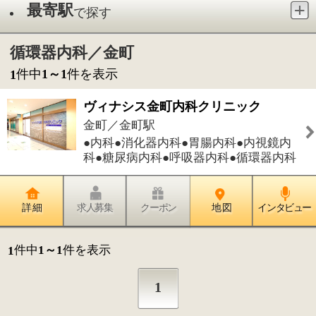
●内科●消化器内科●胃腸内科●内視鏡内
科●糖尿病内科●呼吸器内科●循環器内科
詳 細
求人募集
クーポン
地 図
インタビュー
件中
1～1
件を表示
1
1
このページの先頭へ
江戸川区時間
江東区時間
墨田区時間
|
表示：
PC
モバイル
©
2013 art blue Inc.