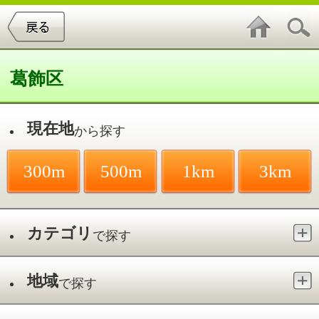
葛飾区
現在地
から探す
300m
500m
1km
3km
カテゴリ
で探す
地域
で探す
最寄駅
で探す
リウマチ科／堀切
件中
1～1
件を表示
1
さい整形外科クリニック
堀切／堀切菖蒲園駅