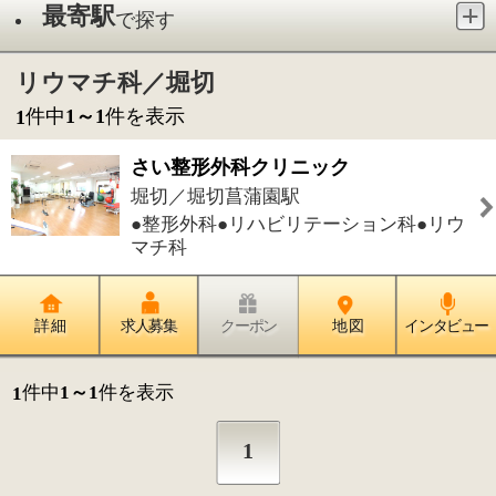
●整形外科●リハビリテーション科●リウ
マチ科
詳 細
求人募集
クーポン
地 図
インタビュー
件中
1～1
件を表示
1
1
このページの先頭へ
江戸川区時間
江東区時間
墨田区時間
|
表示：
PC
モバイル
©
2013 art blue Inc.