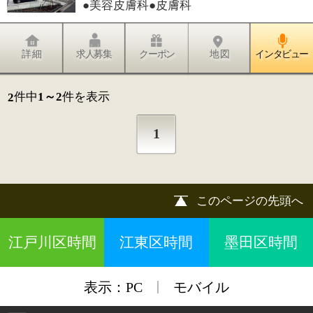
|
表示：
PC
モバイル
©
2013 art blue Inc.