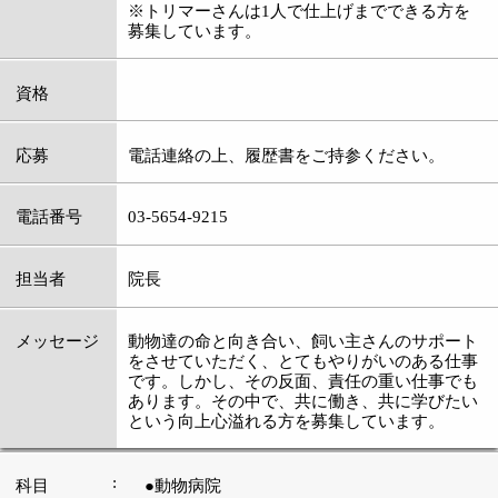
あります。その中で、共に働き、共に学びたい
という向上心溢れる方を募集しています。
:
科目
●動物病院
03-5654-9215
:
TEL
:
休診日
木曜日
:
最寄駅
新小岩駅
:
所在地
葛飾区東新小岩7-23-13 メゾン新小岩1F
:
WEB
http://www.shinkoiwa-pet-clinic.jp/
［平日］9：00～12：30 16：30～20：00
［日曜・祝日］9：00～12：30
:
診療時間
※12：30～16：30は手術・往診の時間です
が、事前にご連絡いただければ診察も可能で
す。
:
駐車場
近隣コインパーキング有り
このページの先頭へ