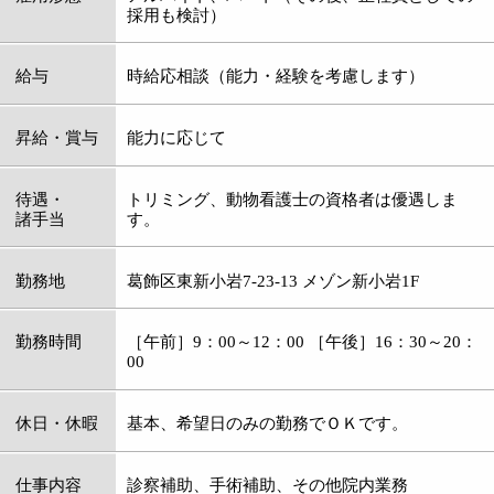
待遇・
トリミング、動物看護士の資格者は優遇しま
諸手当
す。
勤務地
葛飾区東新小岩7-23-13 メゾン新小岩1F
勤務時間
［午前］9：00～12：00 ［午後］16：30～20：
00
休日・休暇
基本、希望日のみの勤務でＯＫです。
仕事内容
診察補助、手術補助、その他院内業務
※トリマーさんは1人で仕上げまでできる方を
募集しています。
資格
応募
電話連絡の上、履歴書をご持参ください。
電話番号
03-5654-9215
担当者
院長
メッセージ
動物達の命と向き合い、飼い主さんのサポート
をさせていただく、とてもやりがいのある仕事
です。しかし、その反面、責任の重い仕事でも