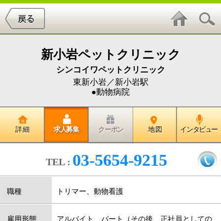
新小岩ペットクリニック
シンコイワペットクリニック
東新小岩／新小岩駅
●動物病院
詳 細
求人募集
クーポン
地 図
インタビュー
03-5654-9215
TEL :
職種
トリマー、動物看護
雇用形態
アルバイト、パート（その後、正社員としての
採用も検討）
給与
時給応相談（能力・経験を考慮します）
昇給・賞与
能力に応じて