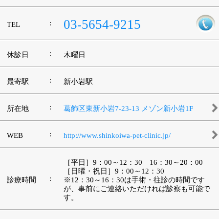
江戸川区時間
江東区時間
墨田区時間
|
表示：
PC
モバイル
©
2013 art blue Inc.