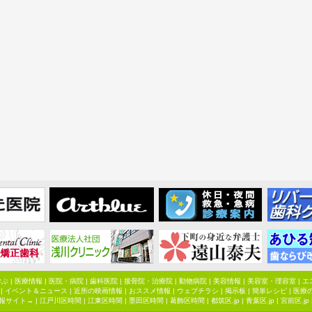
学ぶ
|
医療情報
|
医院・病院
|
歯科医院
|
接骨院・治療院
|
動物病院
|
美容情報
|
美容室・理容室
|
エ
|
イベント＆ニュース
|
近所の映画情報
|
おススメ情報
|
ウェブチラシ
|
掲示板
|
簡単レシピ
|
医療
報サイト→ |
江戸川区時間
|
江東区時間
|
墨田区時間
|
葛飾区時間
|
都筑区.jp
|
青葉区.jp
|
宮前区.jp