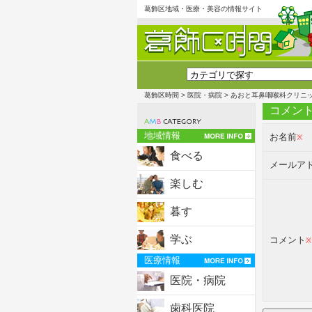
葛飾区地域・医療・美容の情報サイト
葛飾区時間
>
医院・病院
> あおと耳鼻咽喉科クリニ
コメン
地域情報
お名前
※
食べる
メールア
楽しむ
暮す
学ぶ
コメント
※
医療情報
医院・病院
歯科医院