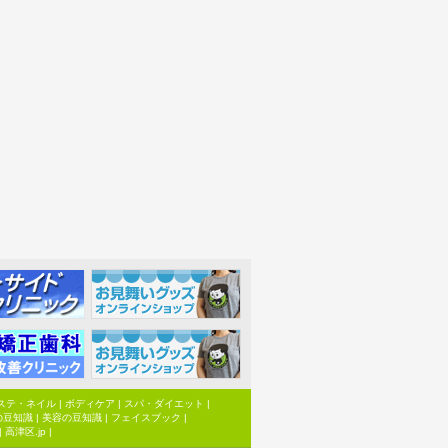
ステ・ネイル
|
ボディケア
|
スパ・ダイエット
|
の豆知識
|
美容の豆知識
|
フェイスブック
|
|
高津区.jp
|