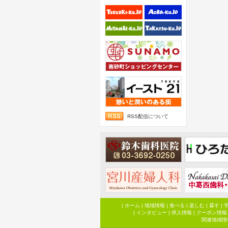
RSS配信について
|
ホーム
|
地域情報
|
食べる
|
楽しむ
|
暮す
|
|
インタビュー
|
求人情報
|
クーポン情報
関連地域情